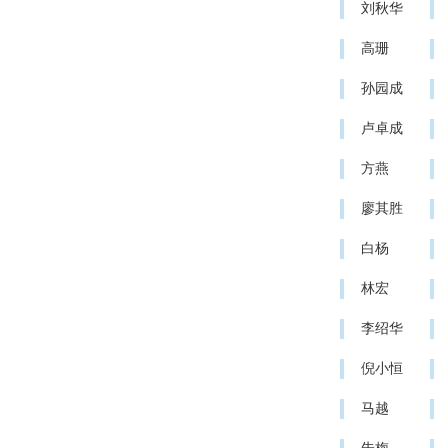
刘秋华
高珊
孙园成
卢卓成
方燕
廖其胜
白杨
林宏
李绍华
倪小恒
马越