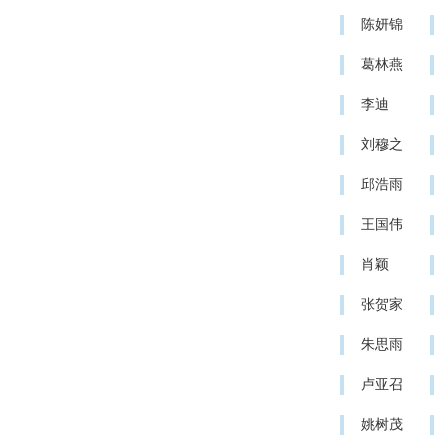
陈妍锦
葛林燕
李迪
刘穆之
邱浩雨
王国伟
肖颖
张贺家
朱思雨
卢亚召
姚树茂