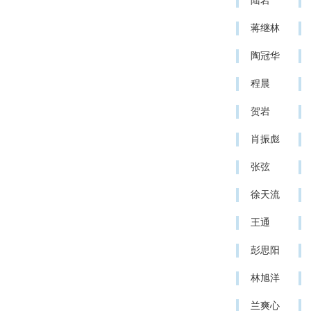
陆岩
蒋继林
陶冠华
程晨
贺岩
肖振彪
张弦
徐天流
王通
彭思阳
林旭洋
兰爽心