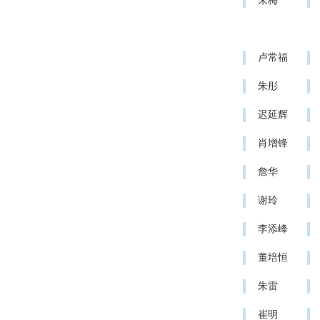
朱梅
卢常福
朱彤
迟延辉
肖增锋
詹华
谢玲
李添峰
董培恒
朱雷
崔明