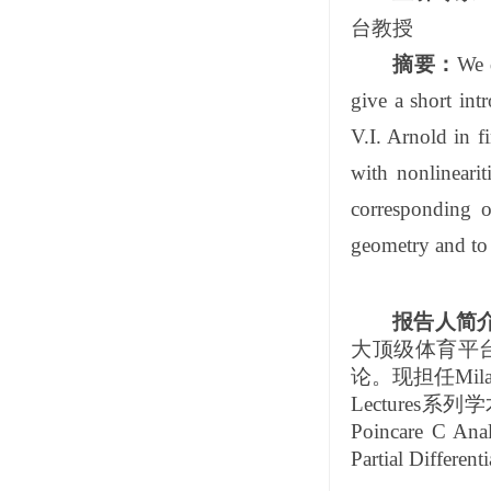
台教授
摘要：
We d
give a short int
V.I. Arnold in f
with nonlinearit
corresponding o
geometry and to 
报告人简
大顶级体育平
论。现担任
Mil
Lectures
系列学
Poincare C Anal
Partial Different