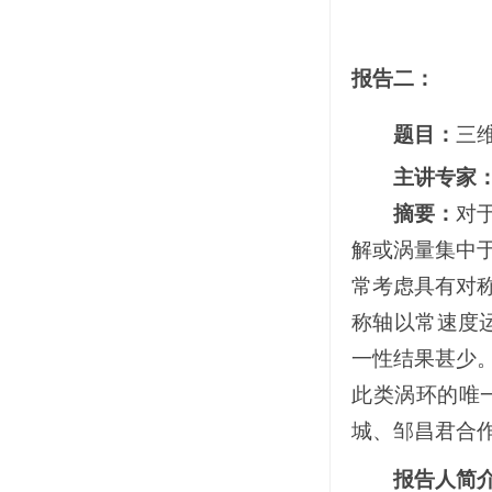
报告二：
题目：
三
主讲专家
摘要：
对
解或涡量集中
常考虑具有对
称轴以常速度
一性结果甚少
此类涡环的唯
城、邹昌君合
报告人简