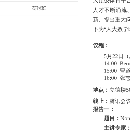
大顶级体育平
研讨班
人才不断涌流
新、提出重大
下为“人大数学
议程：
5
月
22
日（
14:00 Bern
15:00
曹道
16:00
张志
地点：
立德楼
5
线上：
腾讯会
报告一：
题目：
Nonl
主讲专家