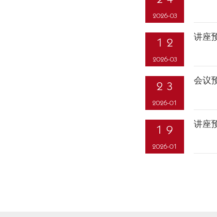
2026-03
讲座预
12
2026-03
会议
23
2026-01
讲座预
19
2026-01